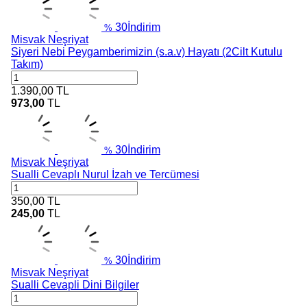
30
İndirim
%
Misvak Neşriyat
Siyeri Nebi Peygamberimizin (s.a.v) Hayatı (2Cilt Kutulu
Takım)
1.390,00
TL
973,00
TL
30
İndirim
%
Misvak Neşriyat
Sualli Cevaplı Nurul İzah ve Tercümesi
350,00
TL
245,00
TL
30
İndirim
%
Misvak Neşriyat
Sualli Cevapli Dini Bilgiler