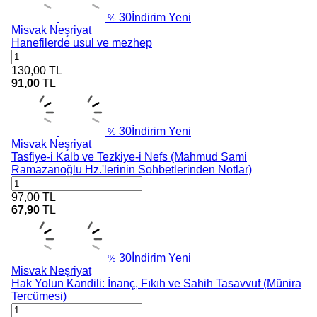
30
İndirim
Yeni
%
Misvak Neşriyat
Hanefilerde usul ve mezhep
130,00
TL
91,00
TL
30
İndirim
Yeni
%
Misvak Neşriyat
Tasfiye-i Kalb ve Tezkiye-i Nefs (Mahmud Sami
Ramazanoğlu Hz.'lerinin Sohbetlerinden Notlar)
97,00
TL
67,90
TL
30
İndirim
Yeni
%
Misvak Neşriyat
Hak Yolun Kandili: İnanç, Fıkıh ve Sahih Tasavvuf (Münira
Tercümesi)