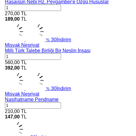
Hasaisün Nebi Hz. Peygamber'e Özgü Hususlar
270,00
TL
189,00
TL
30
İndirim
%
Misvak Neşriyat
Milli Türk Talebe Birliği Bir Neslin İnşası
560,00
TL
392,00
TL
30
İndirim
%
Misvak Neşriyat
Nasihatname Pendname
210,00
TL
147,00
TL