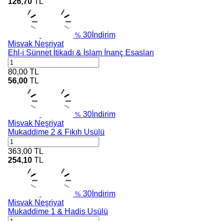
126,70
TL
30
İndirim
%
Misvak Neşriyat
Ehl-i Sünnet İtikadı & İslam İnanç Esasları
80,00
TL
56,00
TL
30
İndirim
%
Misvak Neşriyat
Mukaddime 2 & Fıkıh Usülü
363,00
TL
254,10
TL
30
İndirim
%
Misvak Neşriyat
Mukaddime 1 & Hadis Usülü