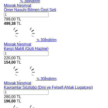
38
İndirim
%
Misvak Neşriyat
Ömer Nasuhi Bilmen Özel Seti
799,00
TL
499,38
TL
30
İndirim
%
Misvak Neşriyat
Kenzi Mahfi (Gizli Hazine)
220,00
TL
154,00
TL
30
İndirim
%
Misvak Neşriyat
Kavramlar Sözlüğü (Dini ve Felsefi Ahlak Lugatçesi)
280,00
TL
196,00
TL