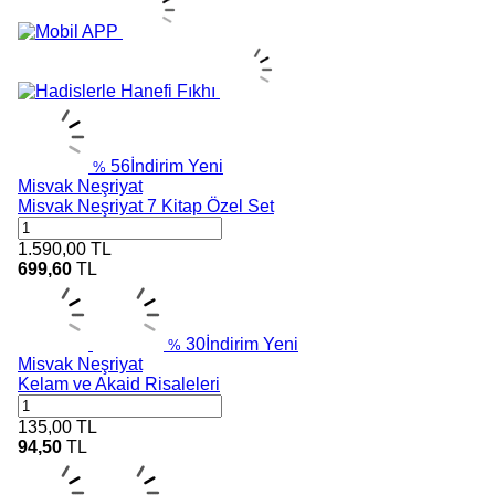
56
İndirim
Yeni
%
Misvak Neşriyat
Misvak Neşriyat 7 Kitap Özel Set
1.590,00
TL
699,60
TL
30
İndirim
Yeni
%
Misvak Neşriyat
Kelam ve Akaid Risaleleri
135,00
TL
94,50
TL