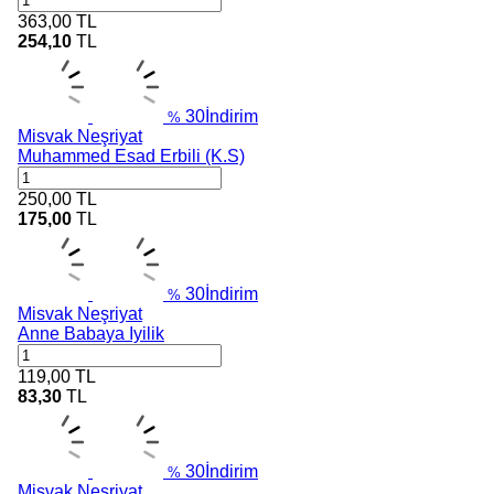
363,00
TL
254,10
TL
30
İndirim
%
Misvak Neşriyat
Muhammed Esad Erbili (K.S)
250,00
TL
175,00
TL
30
İndirim
%
Misvak Neşriyat
Anne Babaya Iyilik
119,00
TL
83,30
TL
30
İndirim
%
Misvak Neşriyat