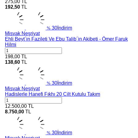
275,00
TL
192,50
TL
30
İndirim
%
Misvak Neşriyat
Ehli Beyt´in Fazileti Ve Ebu Talib´in Akibeti - Ömer Faruk
Hilmi
198,00
TL
138,60
TL
30
İndirim
%
Misvak Neşriyat
Hadislerle Hanefi Fıkhı 20 Cilt Kutulu Takım
12.500,00
TL
8.750,00
TL
30
İndirim
%