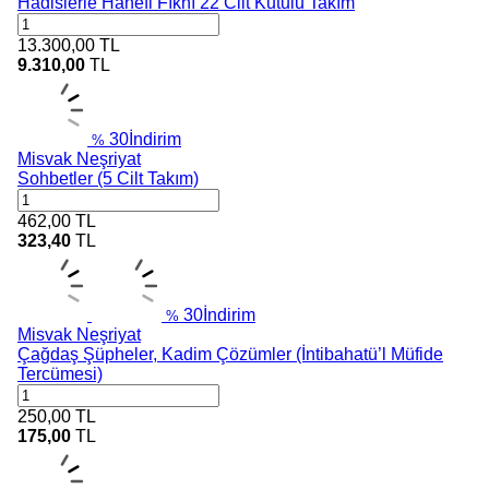
Hadislerle Hanefi Fıkhı 22 Cilt Kutulu Takım
13.300,00
TL
9.310,00
TL
30
İndirim
%
Misvak Neşriyat
Sohbetler (5 Cilt Takım)
462,00
TL
323,40
TL
30
İndirim
%
Misvak Neşriyat
Çağdaş Şüpheler, Kadim Çözümler (İntibahatü’l Müfide
Tercümesi)
250,00
TL
175,00
TL