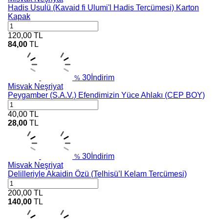
Hadis Usulü (Kavaid fi Ulumi'l Hadis Tercümesi) Karton
Kapak
120,00
TL
84,00
TL
30
İndirim
%
Misvak Neşriyat
Peygamber (S.A.V.) Efendimizin Yüce Ahlakı (CEP BOY)
40,00
TL
28,00
TL
30
İndirim
%
Misvak Neşriyat
Delilleriyle Akaidin Özü (Telhisü’l Kelam Tercümesi)
200,00
TL
140,00
TL