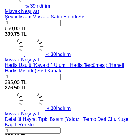
39
İndirim
%
Misvak Neşriyat
Şeyhülislam Mustafa Sabri Efendi Seti
650,00
TL
399,75
TL
30
İndirim
%
Misvak Neşriyat
Hadis Usulü (Kavaid fi Ulumi'l Hadis Tercümesi) (Hanefi
Hadis Metodu) Sert Kapak
395,00
TL
276,50
TL
30
İndirim
%
Misvak Neşriyat
Delailül Hayrat Tıpkı Basım (Yaldızlı Termo Deri Cilt, Kuşe
Kağıt, Renkli)