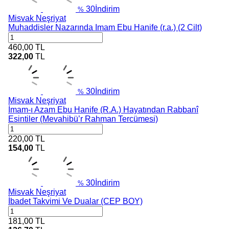
30
İndirim
%
Misvak Neşriyat
Muhaddisler Nazarında Imam Ebu Hanife (r.a.) (2 Cilt)
460,00
TL
322,00
TL
30
İndirim
%
Misvak Neşriyat
İmam-ı Azam Ebu Hanife (R.A.) Hayatından Rabbanî
Esintiler (Mevahibü’r Rahman Tercümesi)
220,00
TL
154,00
TL
30
İndirim
%
Misvak Neşriyat
İbadet Takvimi Ve Dualar (CEP BOY)
181,00
TL