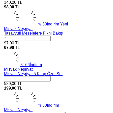
140,00
TL
98,00
TL
30
İndirim
Yeni
%
Misvak Neşriyat
Tasavvufi Meselelere Fıkhi Bakış
97,00
TL
67,90
TL
66
İndirim
%
Misvak Neşriyat
Misvak Neşriyat 5 Kitap Özel Set
589,00
TL
199,00
TL
30
İndirim
%
Misvak Neşriyat