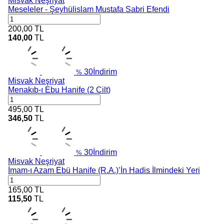
Misvak Neşriyat
Meseleler - Şeyhülislam Mustafa Sabri Efendi
200,00
TL
140,00
TL
30
İndirim
%
Misvak Neşriyat
Menakıb-ı Ebu Hanife (2 Cilt)
495,00
TL
346,50
TL
30
İndirim
%
Misvak Neşriyat
İmam-ı Azam Ebü Hanife (R.A.)’İn Hadis İlmindeki Yeri
165,00
TL
115,50
TL