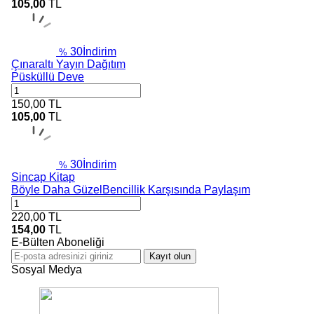
105,00
TL
30
İndirim
%
Çınaraltı Yayın Dağıtım
Püsküllü Deve
150,00
TL
105,00
TL
30
İndirim
%
Sincap Kitap
Böyle Daha GüzelBencillik Karşısında Paylaşım
220,00
TL
154,00
TL
E-Bülten Aboneliği
Kayıt olun
Sosyal Medya