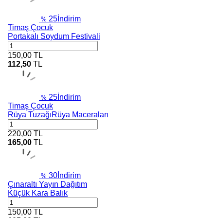
25
İndirim
%
Timaş Çocuk
Portakalı Soydum Festivali
150,00
TL
112,50
TL
25
İndirim
%
Timaş Çocuk
Rüya TuzağıRüya Maceraları
220,00
TL
165,00
TL
30
İndirim
%
Çınaraltı Yayın Dağıtım
Küçük Kara Balık
150,00
TL