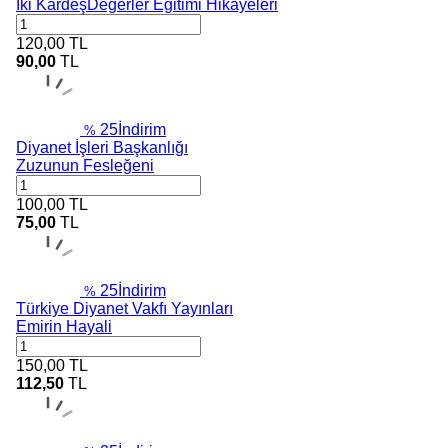
İki KardeşDeğerler Eğitimi Hikâyeleri
120,00
TL
90,00
TL
25
İndirim
%
Diyanet İşleri Başkanlığı
Zuzunun Fesleğeni
100,00
TL
75,00
TL
25
İndirim
%
Türkiye Diyanet Vakfı Yayınları
Emirin Hayali
150,00
TL
112,50
TL