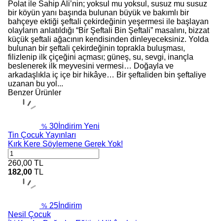
Polat ile Sahip Ali’nin; yoksul mu yoksul, susuz mu susuz
bir köyün yanı başında bulunan büyük ve bakımlı bir
bahçeye ektiği şeftali çekirdeğinin yeşermesi ile başlayan
olayların anlatıldığı “Bir Şeftali Bin Şeftali” masalını, bizzat
küçük şeftali ağacının kendisinden dinleyeceksiniz. Yolda
bulunan bir şeftali çekirdeğinin toprakla buluşması,
filizlenip ilk çiçeğini açması; güneş, su, sevgi, inançla
beslenerek ilk meyvesini vermesi… Doğayla ve
arkadaşlıkla iç içe bir hikâye… Bir şeftaliden bin şeftaliye
uzanan bu yol...
Benzer Ürünler
30
İndirim
Yeni
%
Tin Çocuk Yayınları
Kırk Kere Söylemene Gerek Yok!
260,00
TL
182,00
TL
25
İndirim
%
Nesil Çocuk