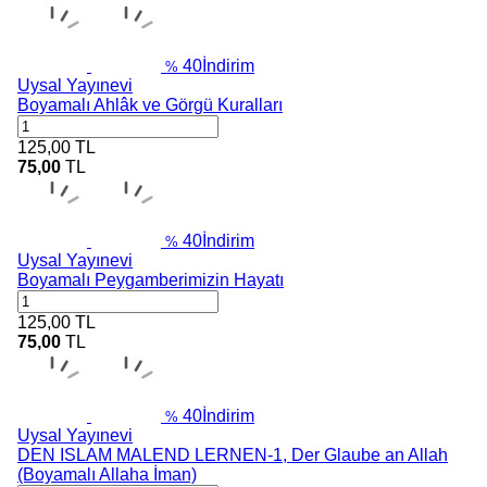
40
İndirim
%
Uysal Yayınevi
Boyamalı Ahlâk ve Görgü Kuralları
125,00
TL
75,00
TL
40
İndirim
%
Uysal Yayınevi
Boyamalı Peygamberimizin Hayatı
125,00
TL
75,00
TL
40
İndirim
%
Uysal Yayınevi
DEN ISLAM MALEND LERNEN-1, Der Glaube an Allah
(Boyamalı Allaha İman)