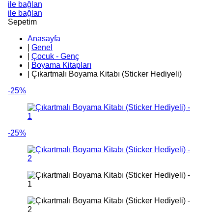
ile bağlan
ile bağlan
Sepetim
Anasayfa
|
Genel
|
Çocuk - Genç
|
Boyama Kitapları
|
Çıkartmalı Boyama Kitabı (Sticker Hediyeli)
-25%
-25%