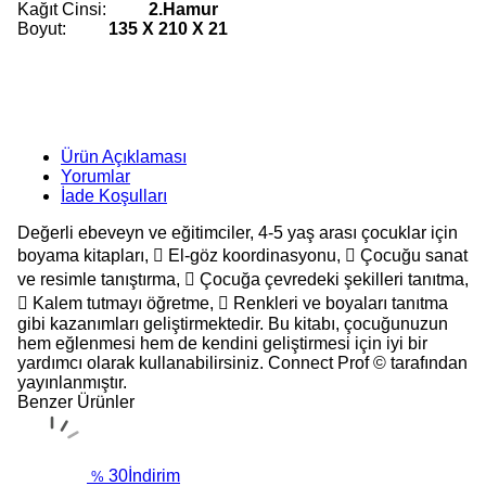
Kağıt Cinsi:
2.Hamur
Boyut:
135 X 210 X 21
Ürün Açıklaması
Yorumlar
İade Koşulları
Değerli ebeveyn ve eğitimciler, 4-5 yaş arası çocuklar için
boyama kitapları,  El-göz koordinasyonu,  Çocuğu sanat
ve resimle tanıştırma,  Çocuğa çevredeki şekilleri tanıtma,
 Kalem tutmayı öğretme,  Renkleri ve boyaları tanıtma
gibi kazanımları geliştirmektedir. Bu kitabı, çocuğunuzun
hem eğlenmesi hem de kendini geliştirmesi için iyi bir
yardımcı olarak kullanabilirsiniz. Connect Prof © tarafından
yayınlanmıştır.
Benzer Ürünler
30
İndirim
%