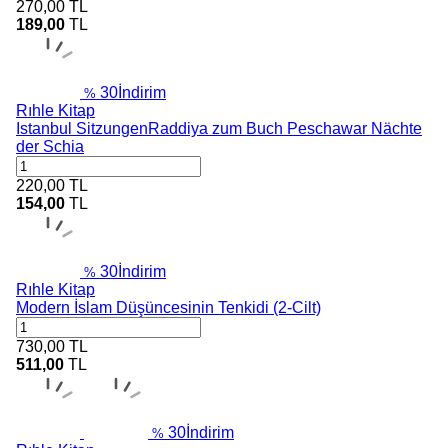
270,00
TL
189,00
TL
30
İndirim
%
Rıhle Kitap
Istanbul SitzungenRaddiya zum Buch Peschawar Nächte
der Schia
220,00
TL
154,00
TL
30
İndirim
%
Rıhle Kitap
Modern İslam Düşüncesinin Tenkidi (2-Cilt)
730,00
TL
511,00
TL
30
İndirim
%