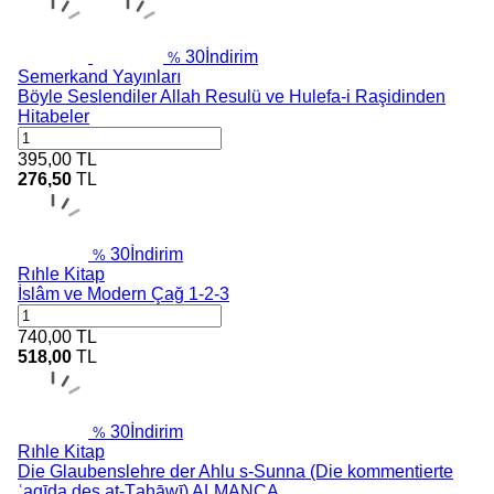
30
İndirim
%
Semerkand Yayınları
Böyle Seslendiler Allah Resulü ve Hulefa-i Raşidinden
Hitabeler
395,00
TL
276,50
TL
30
İndirim
%
Rıhle Kitap
İslâm ve Modern Çağ 1-2-3
740,00
TL
518,00
TL
30
İndirim
%
Rıhle Kitap
Die Glaubenslehre der Ahlu s-Sunna (Die kommentierte
ʿaqīda des aṭ-Ṭaḥāwī) ALMANCA