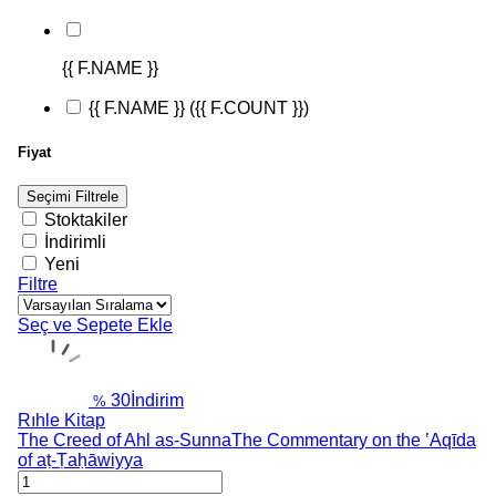
{{ F.NAME }}
{{ F.NAME }}
({{ F.COUNT }})
Fiyat
Seçimi Filtrele
Stoktakiler
İndirimli
Yeni
Filtre
Seç ve Sepete Ekle
30
İndirim
%
Rıhle Kitap
The Creed of Ahl as-SunnaThe Commentary on the ʽAqīda
of aṭ-Ṭaḥāwiyya