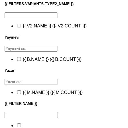
{{ FILTERS.VARIANTS.TYPE2_NAME }}
{{ V2.NAME }}
({{ V2.COUNT }})
Yayınevi
{{ B.NAME }}
({{ B.COUNT }})
Yazar
{{ M.NAME }}
({{ M.COUNT }})
{{ FILTER.NAME }}