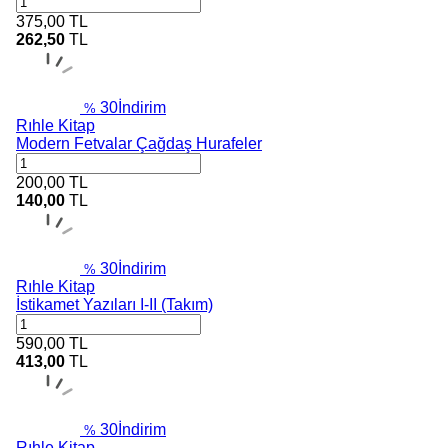
375,00
TL
262,50
TL
30
İndirim
%
Rıhle Kitap
Modern Fetvalar Çağdaş Hurafeler
200,00
TL
140,00
TL
30
İndirim
%
Rıhle Kitap
İstikamet Yazıları I-II (Takım)
590,00
TL
413,00
TL
30
İndirim
%
Rıhle Kitap