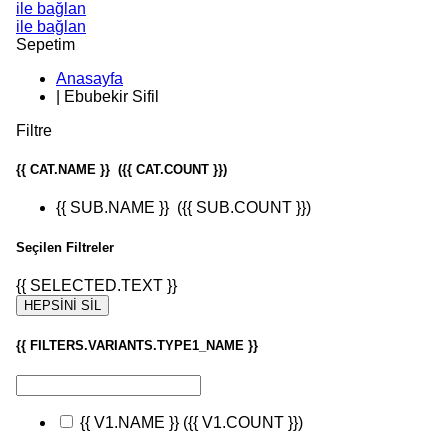
ile bağlan
ile bağlan
Sepetim
Anasayfa
|
Ebubekir Sifil
Filtre
{{ CAT.NAME }}
({{ CAT.COUNT }})
{{ SUB.NAME }}
({{ SUB.COUNT }})
Seçilen Filtreler
{{ SELECTED.TEXT }}
HEPSİNİ SİL
{{ FILTERS.VARIANTS.TYPE1_NAME }}
{{ V1.NAME }}
({{ V1.COUNT }})