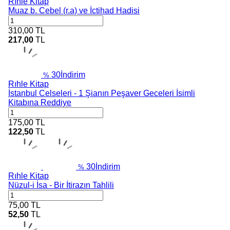
Rıhle Kitap
Muaz b. Cebel (r.a) ve İctihad Hadisi
310,00
TL
217,00
TL
30
İndirim
%
Rıhle Kitap
İstanbul Celseleri - 1 Şianın Peşaver Geceleri İsimli
Kitabına Reddiye
175,00
TL
122,50
TL
30
İndirim
%
Rıhle Kitap
Nüzul-i İsa - Bir İtirazın Tahlili
75,00
TL
52,50
TL