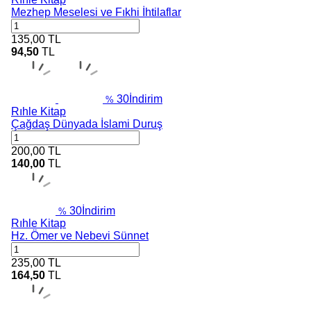
Mezhep Meselesi ve Fıkhi İhtilaflar
135,00
TL
94,50
TL
30
İndirim
%
Rıhle Kitap
Çağdaş Dünyada İslami Duruş
200,00
TL
140,00
TL
30
İndirim
%
Rıhle Kitap
Hz. Ömer ve Nebevi Sünnet
235,00
TL
164,50
TL