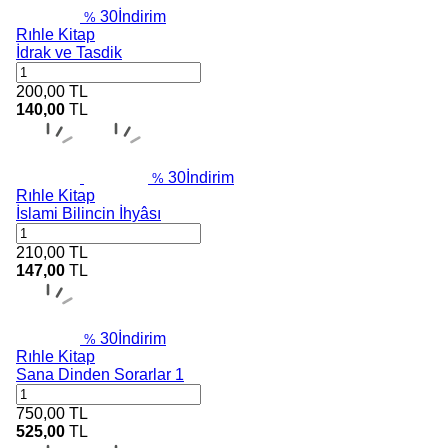
30
İndirim
%
Rıhle Kitap
İdrak ve Tasdik
200,00
TL
140,00
TL
30
İndirim
%
Rıhle Kitap
İslami Bilincin İhyâsı
210,00
TL
147,00
TL
30
İndirim
%
Rıhle Kitap
Sana Dinden Sorarlar 1
750,00
TL
525,00
TL