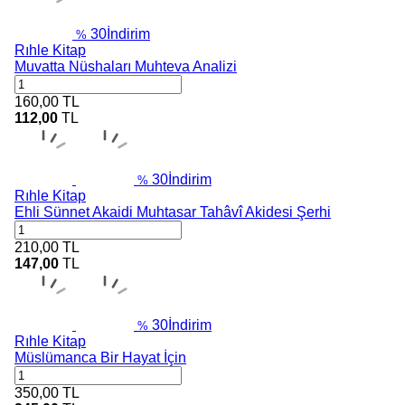
30
İndirim
%
Rıhle Kitap
Muvatta Nüshaları Muhteva Analizi
160,00
TL
112,00
TL
30
İndirim
%
Rıhle Kitap
Ehli Sünnet Akaidi Muhtasar Tahâvî Akidesi Şerhi
210,00
TL
147,00
TL
30
İndirim
%
Rıhle Kitap
Müslümanca Bir Hayat İçin
350,00
TL