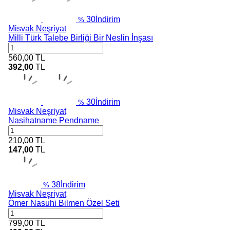
30
İndirim
%
Misvak Neşriyat
Milli Türk Talebe Birliği Bir Neslin İnşası
560,00
TL
392,00
TL
30
İndirim
%
Misvak Neşriyat
Nasihatname Pendname
210,00
TL
147,00
TL
38
İndirim
%
Misvak Neşriyat
Ömer Nasuhi Bilmen Özel Seti
799,00
TL