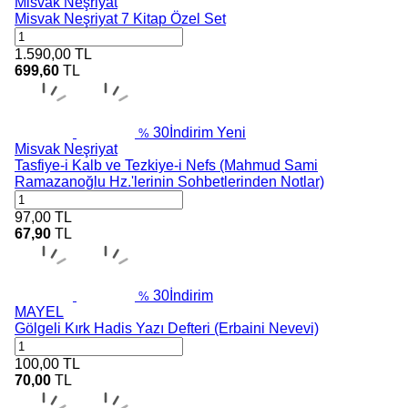
Misvak Neşriyat
Misvak Neşriyat 7 Kitap Özel Set
1.590,00
TL
699,60
TL
30
İndirim
Yeni
%
Misvak Neşriyat
Tasfiye-i Kalb ve Tezkiye-i Nefs (Mahmud Sami
Ramazanoğlu Hz.'lerinin Sohbetlerinden Notlar)
97,00
TL
67,90
TL
30
İndirim
%
MAYEL
Gölgeli Kırk Hadis Yazı Defteri (Erbaini Nevevi)
100,00
TL
70,00
TL