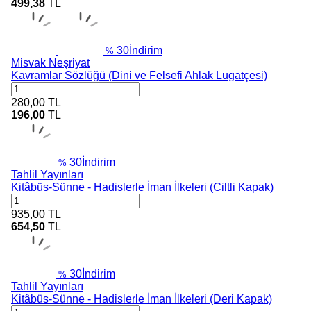
499,38
TL
30
İndirim
%
Misvak Neşriyat
Kavramlar Sözlüğü (Dini ve Felsefi Ahlak Lugatçesi)
280,00
TL
196,00
TL
30
İndirim
%
Tahlil Yayınları
Kitâbüs-Sünne - Hadislerle İman İlkeleri (Ciltli Kapak)
935,00
TL
654,50
TL
30
İndirim
%
Tahlil Yayınları
Kitâbüs-Sünne - Hadislerle İman İlkeleri (Deri Kapak)