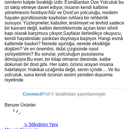
isimlerin kalpte bıraktığı izdir. Esmâlardan Öze Yolculuk bu
izi takip etmeye davet ediyor, insanın kendi kalbine
yönelmesini fısıldıyor.Nûr ve Dost’un yolculuğu, modern
hayatın gürültüsünde kaybolan ruhlara bir rehberlik
sunuyor. Yüzleşmeler, kabuller, teslimiyet ve tevhid sadece
bir kavram değil, kalbin derinliklerinde açılan birer sihirli
kapı olarak karşımıza çıkıyor.Sayfalar ilerledikçe okuyucu,
kendi hayatındaki yankıları duymaya başlıyor. Hangi esmâ
kalbimde baskın? Nerede aşırılığa, nerede eksikliğe
düştüm? Ve en önemlisi, itidal çizgisinde nasıl
yürüyebilirim? Bu sorular, yolculuğun pusulasına
dönüşüyor.Bu eser, bir kitap olmanın ötesinde, kalbe
dokunan bir dost gibi. Her satırı, özünü arayan insana
hatırlatıyor: Hakikat uzağında değil, senin içinde… Ve bu
yolculuk, sana kendi özünün sesini yeniden duyurma
niyetinde.
Connect
Prof ©
tarafından yayınlanmıştır.
Benzer Ürünler
56
İndirim
Yeni
%