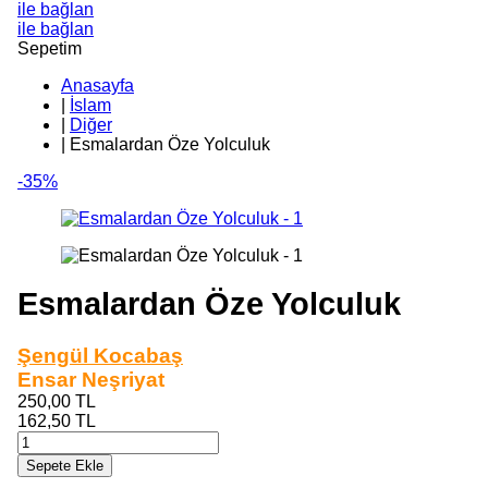
ile bağlan
ile bağlan
Sepetim
Anasayfa
|
İslam
|
Diğer
|
Esmalardan Öze Yolculuk
-35%
Esmalardan Öze Yolculuk
Şengül Kocabaş
Ensar Neşriyat
250,00
TL
162,50
TL
Sepete Ekle