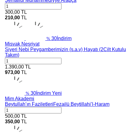
Şemailül Muhammediyye Arapça
300,00
TL
210,00
TL
30
İndirim
%
Misvak Neşriyat
Siyeri Nebi Peygamberimizin (s.a.v) Hayatı (2Cilt Kutulu
Takım)
1.390,00
TL
973,00
TL
30
İndirim
Yeni
%
Mim Akademi
Beytullah’ın FaziletleriFezailü Beytillahi’l-Haram
500,00
TL
350,00
TL