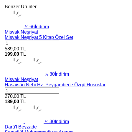
Benzer Ürünler
66
İndirim
%
Misvak Neşriyat
Misvak Neşriyat 5 Kitap Özel Set
589,00
TL
199,00
TL
30
İndirim
%
Misvak Neşriyat
Hasaisün Nebi Hz. Peygamber'e Özgü Hususlar
270,00
TL
189,00
TL
30
İndirim
%
Darü'l Beyzade