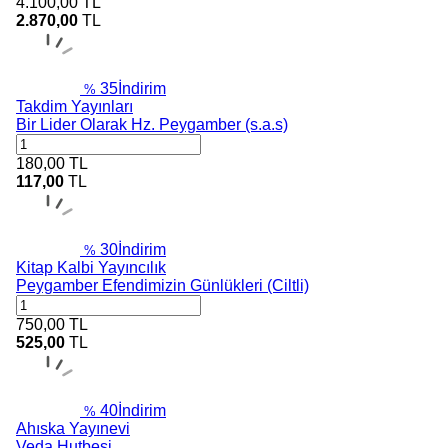
4.100,00
TL
2.870,00
TL
35
İndirim
%
Takdim Yayınları
Bir Lider Olarak Hz. Peygamber (s.a.s)
180,00
TL
117,00
TL
30
İndirim
%
Kitap Kalbi Yayıncılık
Peygamber Efendimizin Günlükleri (Ciltli)
750,00
TL
525,00
TL
40
İndirim
%
Ahıska Yayınevi
Veda Hutbesi