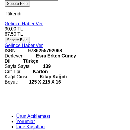
Sepete Ekle
Tükendi
Gelince Haber Ver
90,00
TL
67,50
TL
Sepete Ekle
Gelince Haber Ver
ISBN:
9786255792068
Derleyen:
Esra Erken Güney
Dil:
Türkçe
Sayfa Sayısı:
139
Cilt Tipi:
Karton
Kağıt Cinsi:
Kitap Kağıdı
Boyut:
125 X 215 X 16
Ürün Açıklaması
Yorumlar
İade Koşulları