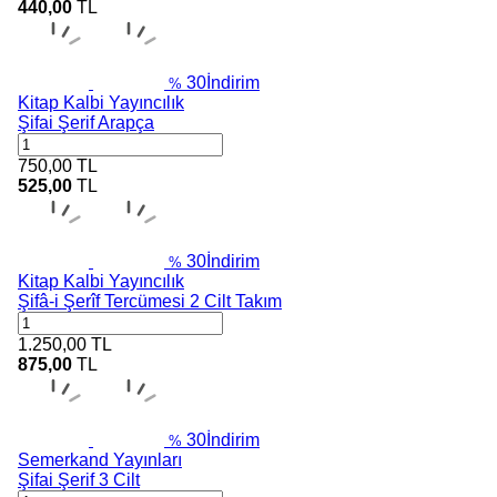
440,00
TL
30
İndirim
%
Kitap Kalbi Yayıncılık
Şifai Şerif Arapça
750,00
TL
525,00
TL
30
İndirim
%
Kitap Kalbi Yayıncılık
Şifâ-i Şerîf Tercümesi 2 Cilt Takım
1.250,00
TL
875,00
TL
30
İndirim
%
Semerkand Yayınları
Şifai Şerif 3 Cilt