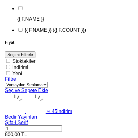
{{ F.NAME }}
{{ F.NAME }}
({{ F.COUNT }})
Fiyat
Seçimi Filtrele
Stoktakiler
İndirimli
Yeni
Filtre
Seç ve Sepete Ekle
45
İndirim
%
Bedir Yayınları
Şifa-i Şerif
800,00
TL