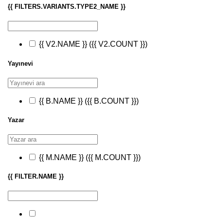
{{ FILTERS.VARIANTS.TYPE2_NAME }}
{{ V2.NAME }}
({{ V2.COUNT }})
Yayınevi
{{ B.NAME }}
({{ B.COUNT }})
Yazar
{{ M.NAME }}
({{ M.COUNT }})
{{ FILTER.NAME }}