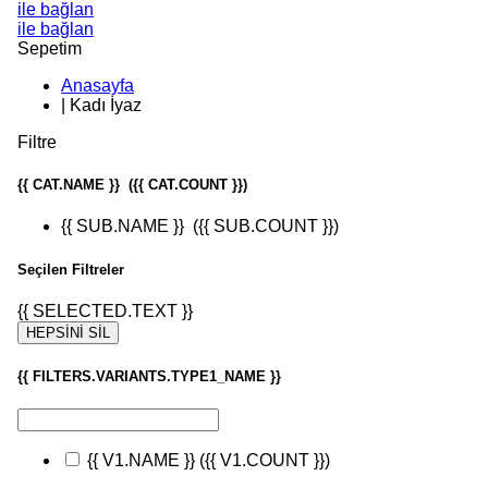
ile bağlan
ile bağlan
Sepetim
Anasayfa
|
Kadı İyaz
Filtre
{{ CAT.NAME }}
({{ CAT.COUNT }})
{{ SUB.NAME }}
({{ SUB.COUNT }})
Seçilen Filtreler
{{ SELECTED.TEXT }}
HEPSİNİ SİL
{{ FILTERS.VARIANTS.TYPE1_NAME }}
{{ V1.NAME }}
({{ V1.COUNT }})