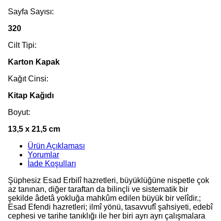
Sayfa Sayısı:
320
Cilt Tipi:
Karton Kapak
Kağıt Cinsi:
Kitap Kağıdı
Boyut:
13,5 x 21,5 cm
Ürün Açıklaması
Yorumlar
İade Koşulları
Şüphesiz Esad Erbilî hazretleri, büyüklüğüne nispetle çok
az tanınan, diğer taraftan da bilinçli ve sistematik bir
şekilde âdetâ yokluğa mahkûm edilen büyük bir velîdir.;
Esad Efendi hazretleri; ilmî yönü, tasavvufî şahsiyeti, edebî
cephesi ve tarihe tanıklığı ile her biri ayrı ayrı çalışmalara