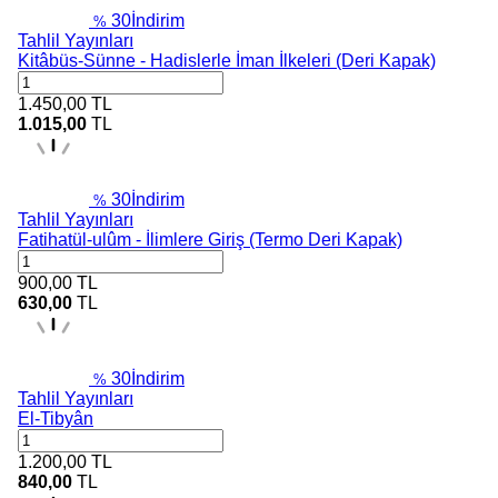
30
İndirim
%
Tahlil Yayınları
Kitâbüs-Sünne - Hadislerle İman İlkeleri (Deri Kapak)
1.450,00
TL
1.015,00
TL
30
İndirim
%
Tahlil Yayınları
Fatihatül-ulûm - İlimlere Giriş (Termo Deri Kapak)
900,00
TL
630,00
TL
30
İndirim
%
Tahlil Yayınları
El-Tibyân
1.200,00
TL
840,00
TL