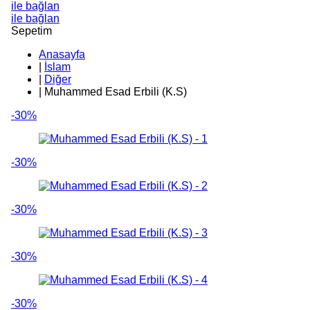
ile bağlan
ile bağlan
Sepetim
Anasayfa
|
İslam
|
Diğer
|
Muhammed Esad Erbili (K.S)
-30%
-30%
-30%
-30%
-30%