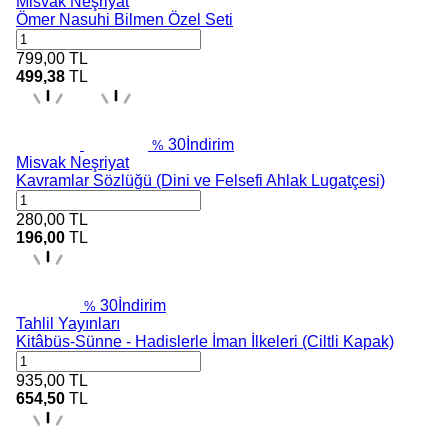
Misvak Neşriyat
Ömer Nasuhi Bilmen Özel Seti
799,00
TL
499,38
TL
30
İndirim
%
Misvak Neşriyat
Kavramlar Sözlüğü (Dini ve Felsefi Ahlak Lugatçesi)
280,00
TL
196,00
TL
30
İndirim
%
Tahlil Yayınları
Kitâbüs-Sünne - Hadislerle İman İlkeleri (Ciltli Kapak)
935,00
TL
654,50
TL