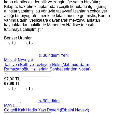
konu olabilecek derinlik ve zenginliğe sahip bir zâttır.;
Kitapta, hazretin kitaplarından çeşitli konularla ilgili geniş
alıntılar yapılmış, bu yönüyle tasavvufî izahların çokça yer
aldığı bir biyografi - menkıbe kitabı husûle gelmiştir.; Bunun
yanında tarihi vesikalara dayanarak mevzuyu anlatan
kaynaklardan nakillerle Menemen Hâdisesine ışık
tutulmaya çalışılmıştır.
Benzer Ürünler
30
İndirim
Yeni
%
Misvak Neşriyat
Tasfiye-i Kalb ve Tezkiye-i Nefs (Mahmud Sami
Ramazanoğlu Hz.'lerinin Sohbetlerinden Notlar)
97,00
TL
67,90
TL
30
İndirim
%
MAYEL
Gölgeli Kırk Hadis Yazı Defteri (Erbaini Nevevi)