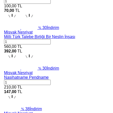
100,00
TL
70,00
TL
30
İndirim
%
Misvak Neşriyat
Milli Türk Talebe Birliği Bir Neslin İnşası
560,00
TL
392,00
TL
30
İndirim
%
Misvak Neşriyat
Nasihatname Pendname
210,00
TL
147,00
TL
38
İndirim
%