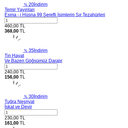
20
İndirim
%
Temir Yayınları
Esma - i Hüsna 99 Şerefli İsimlerin Sır Tezahürleri
460,00
TL
368,00
TL
35
İndirim
%
Tin Hayat
Ve Bazen Göğsümüz Daralır
240,00
TL
156,00
TL
30
İndirim
%
Tuğra Neşriyat
İskat ve Devir
230,00
TL
161,00
TL