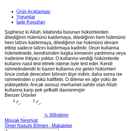
Ürün Açıklaması
Yorumlar
İade Koşulları
Şüphesiz ki Allah, kitabında bulunan hükümlerden
dilediğinin hükmünü kaldırmaya, dilediğinin hem hükmünü
hem lafzını kaldırmaya, dilediğinin ise hükmünü devam
ettirip sadece lafzını kaldırmaya kadirdir. Onun kullarına
hükmetmede, kendisinden başka kimsenin yardımına veya
iradesine ihtiyacı yoktur. O kullarına verdiği hükümlerde
kullarını nasıl test etmek isterse öyle test eder. Kendi
rahmetindendir ki bazen kullarına zor gelen hükümleri
önce zorluk dereceleri bilinsin diye indirir, daha sonra ise
rahmetinden o yükü hafifletir. O dilerse en ağır yükü de
yükleyebilir. Ancak sonsuz merhamet sahibi olan Allah
kullarına karşı pek şefkatli davranmıştır
Benzer Ürünler
30
İndirim
%
Misvak Neşriyat
Ömer Nasuhi Bilmen - Makaleler