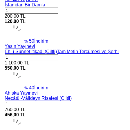
İslamdan Bir Damla
200,00
TL
120,00
TL
50
İndirim
%
Yasin Yayınevi
Ehl-i Sünnet İtikadı (Ciltli)Tam Metin Tercümesi ve Şerhi
1.100,00
TL
550,00
TL
40
İndirim
%
Ahıska Yayınevi
Necâtül-Vâlideyn Risalesi (Ciltli)
760,00
TL
456,00
TL