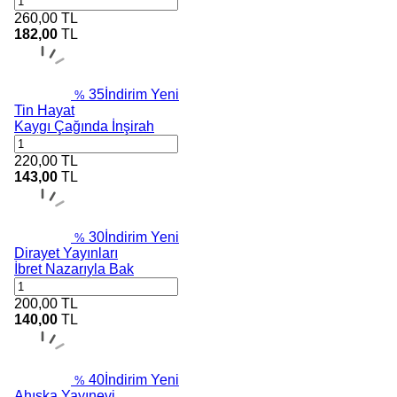
260,00
TL
182,00
TL
35
İndirim
Yeni
%
Tin Hayat
Kaygı Çağında İnşirah
220,00
TL
143,00
TL
30
İndirim
Yeni
%
Dirayet Yayınları
İbret Nazarıyla Bak
200,00
TL
140,00
TL
40
İndirim
Yeni
%
Ahıska Yayınevi