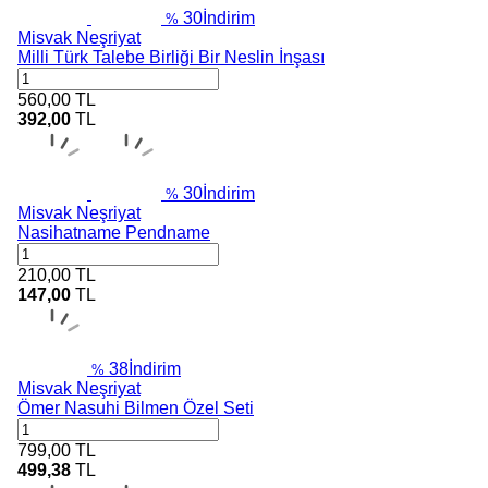
30
İndirim
%
Misvak Neşriyat
Milli Türk Talebe Birliği Bir Neslin İnşası
560,00
TL
392,00
TL
30
İndirim
%
Misvak Neşriyat
Nasihatname Pendname
210,00
TL
147,00
TL
38
İndirim
%
Misvak Neşriyat
Ömer Nasuhi Bilmen Özel Seti
799,00
TL
499,38
TL