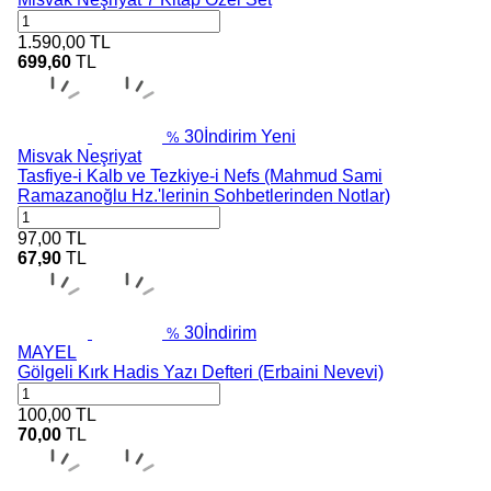
1.590,00
TL
699,60
TL
30
İndirim
Yeni
%
Misvak Neşriyat
Tasfiye-i Kalb ve Tezkiye-i Nefs (Mahmud Sami
Ramazanoğlu Hz.'lerinin Sohbetlerinden Notlar)
97,00
TL
67,90
TL
30
İndirim
%
MAYEL
Gölgeli Kırk Hadis Yazı Defteri (Erbaini Nevevi)
100,00
TL
70,00
TL