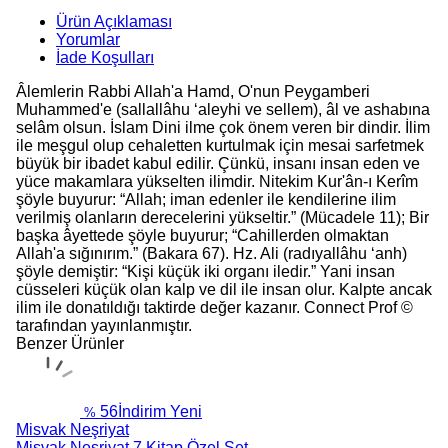
Ürün Açıklaması
Yorumlar
İade Koşulları
Âlemlerin Rabbi Allah'a Hamd, O'nun Peygamberi
Muhammed'e (sallallâhu ‘aleyhi ve sellem), âl ve ashabına
selâm olsun. İslam Dini ilme çok önem veren bir dindir. İlim
ile meşgul olup cehaletten kurtulmak için mesai sarfetmek
büyük bir ibadet kabul edilir. Çünkü, insanı insan eden ve
yüce makamlara yükselten ilimdir. Nitekim Kur'ân-ı Kerîm
şöyle buyurur: “Allah; iman edenler ile kendilerine ilim
verilmiş olanların derecelerini yükseltir.” (Mücadele 11); Bir
başka âyettede şöyle buyurur; “Cahillerden olmaktan
Allah'a sığınırım.” (Bakara 67). Hz. Ali (radıyallâhu ‘anh)
şöyle demiştir: “Kişi küçük iki organı iledir.” Yani insan
cüsseleri küçük olan kalp ve dil ile insan olur. Kalpte ancak
ilim ile donatıldığı taktirde değer kazanır. Connect Prof ©
tarafından yayınlanmıştır.
Benzer Ürünler
56
İndirim
Yeni
%
Misvak Neşriyat
Misvak Neşriyat 7 Kitap Özel Set