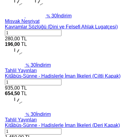
30
İndirim
%
Misvak Neşriyat
Kavramlar Sözlüğü (Dini ve Felsefi Ahlak Lugatçesi)
280,00
TL
196,00
TL
30
İndirim
%
Tahlil Yayınları
Kitâbüs-Sünne - Hadislerle İman İlkeleri (Ciltli Kapak)
935,00
TL
654,50
TL
30
İndirim
%
Tahlil Yayınları
Kitâbüs-Sünne - Hadislerle İman İlkeleri (Deri Kapak)