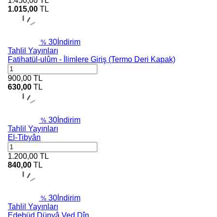
1.450,00
TL
1.015,00
TL
30
İndirim
%
Tahlil Yayınları
Fatihatül-ulûm - İlimlere Giriş (Termo Deri Kapak)
900,00
TL
630,00
TL
30
İndirim
%
Tahlil Yayınları
El-Tibyân
1.200,00
TL
840,00
TL
30
İndirim
%
Tahlil Yayınları
Edebüd Dünyâ Ved Dîn