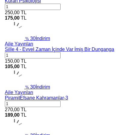
Kuran Psikolojisi
250,00
TL
175,00
TL
30
İndirim
%
Aile Yayınları
Sille 4 - Evvel Zaman İçinde Var İmiş Bir Dunganga
150,00
TL
105,00
TL
30
İndirim
%
Aile Yayınları
PiramitEfsane Kahramanlar-3
270,00
TL
189,00
TL