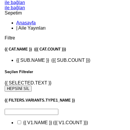
ile bağlan
ile bağlan
Sepetim
Anasayfa
|
Aile Yayınları
Filtre
{{ CAT.NAME }}
({{ CAT.COUNT }})
{{ SUB.NAME }}
({{ SUB.COUNT }})
Seçilen Filtreler
{{ SELECTED.TEXT }}
HEPSİNİ SİL
{{ FILTERS.VARIANTS.TYPE1_NAME }}
{{ V1.NAME }}
({{ V1.COUNT }})