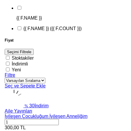
{{ F.NAME }}
{{ F.NAME }}
({{ F.COUNT }})
Fiyat
Seçimi Filtrele
Stoktakiler
İndirimli
Yeni
Filtre
Seç ve Sepete Ekle
30
İndirim
%
Aile Yayınları
İyileşen Çocukluğum İyileşen Anneliğim
300,00
TL