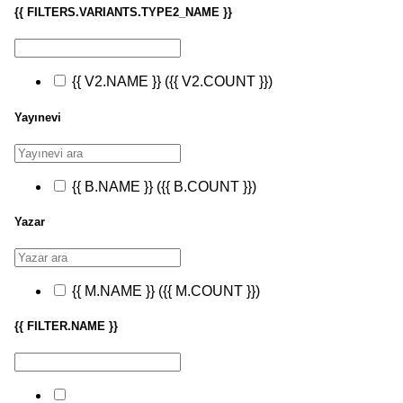
{{ FILTERS.VARIANTS.TYPE2_NAME }}
{{ V2.NAME }}
({{ V2.COUNT }})
Yayınevi
{{ B.NAME }}
({{ B.COUNT }})
Yazar
{{ M.NAME }}
({{ M.COUNT }})
{{ FILTER.NAME }}