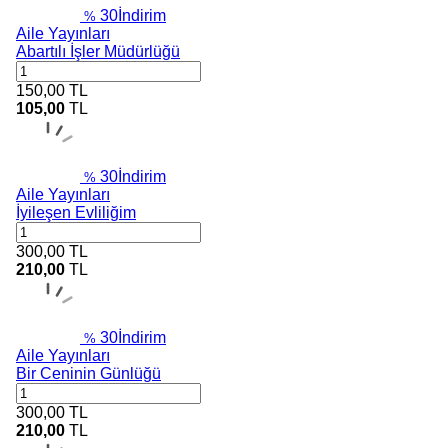
30
İndirim
%
Aile Yayınları
Abartılı İşler Müdürlüğü
150,00
TL
105,00
TL
30
İndirim
%
Aile Yayınları
İyileşen Evliliğim
300,00
TL
210,00
TL
30
İndirim
%
Aile Yayınları
Bir Ceninin Günlüğü
300,00
TL
210,00
TL