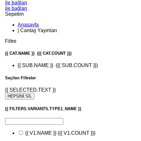
ile bağlan
ile bağlan
Sepetim
Anasayfa
|
Cantaş Yayınları
Filtre
{{ CAT.NAME }}
({{ CAT.COUNT }})
{{ SUB.NAME }}
({{ SUB.COUNT }})
Seçilen Filtreler
{{ SELECTED.TEXT }}
HEPSİNİ SİL
{{ FILTERS.VARIANTS.TYPE1_NAME }}
{{ V1.NAME }}
({{ V1.COUNT }})