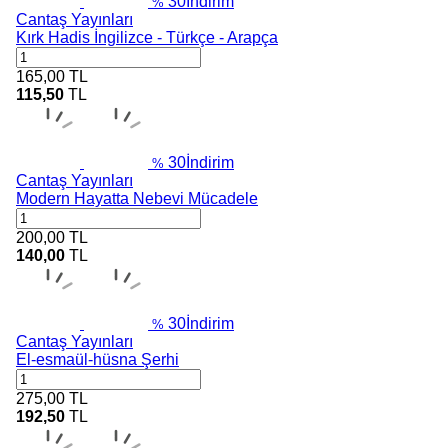
30
İndirim
%
Cantaş Yayınları
Kırk Hadis İngilizce - Türkçe - Arapça
165,00
TL
115,50
TL
30
İndirim
%
Cantaş Yayınları
Modern Hayatta Nebevi Mücadele
200,00
TL
140,00
TL
30
İndirim
%
Cantaş Yayınları
El-esmaül-hüsna Şerhi
275,00
TL
192,50
TL