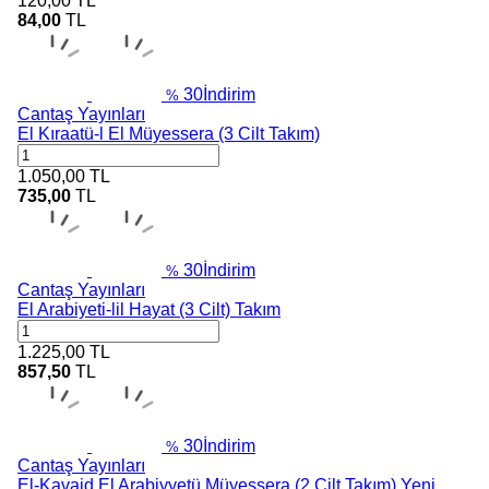
120,00
TL
84,00
TL
30
İndirim
%
Cantaş Yayınları
El Kıraatü-l El Müyessera (3 Cilt Takım)
1.050,00
TL
735,00
TL
30
İndirim
%
Cantaş Yayınları
El Arabiyeti-lil Hayat (3 Cilt) Takım
1.225,00
TL
857,50
TL
30
İndirim
%
Cantaş Yayınları
El-Kavaid El Arabiyyetü Müyessera (2 Cilt Takım) Yeni