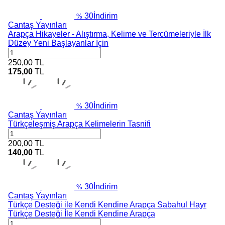
30
İndirim
%
Cantaş Yayınları
Arapça Hikayeler - Alıştırma, Kelime ve Tercümeleriyle İlk
Düzey Yeni Başlayanlar İçin
250,00
TL
175,00
TL
30
İndirim
%
Cantaş Yayınları
Türkçeleşmiş Arapça Kelimelerin Tasnifi
200,00
TL
140,00
TL
30
İndirim
%
Cantaş Yayınları
Türkçe Desteği ile Kendi Kendine Arapça Sabahul Hayr
Türkçe Desteği İle Kendi Kendine Arapça