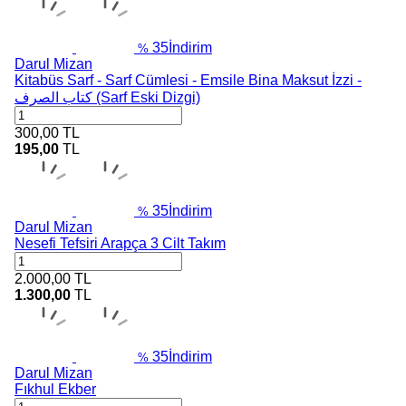
35
İndirim
%
Darul Mizan
Kitabüs Sarf - Sarf Cümlesi - Emsile Bina Maksut İzzi -
كتاب الصرف (Sarf Eski Dizgi)
300,00
TL
195,00
TL
35
İndirim
%
Darul Mizan
Nesefi Tefsiri Arapça 3 Cilt Takım
2.000,00
TL
1.300,00
TL
35
İndirim
%
Darul Mizan
Fıkhul Ekber