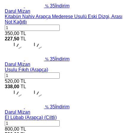
35
İndirim
%
Darul Mizan
Kitabün Nahiv Arapça Mederese Usulü Eski Dizgi, Arası
Not Kağıtlı
350,00
TL
227,50
TL
35
İndirim
%
Darul Mizan
Usulu Fıkıh (Arapça)
520,00
TL
338,00
TL
35
İndirim
%
Darul Mizan
El Lübab (Arapça) (Ciltli)
800,00
TL