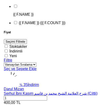
{{ F.NAME }}
{{ F.NAME }}
({{ F.COUNT }})
Fiyat
Seçimi Filtrele
Stoktakiler
İndirimli
Yeni
Filtre
Seç ve Sepete Ekle
35
İndirim
%
Darul Mizan
Şerhul İbni Kasım شرح العلامة الشيخ محمد بن قاسم (Ciltli)
400,00
TL