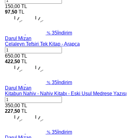
150,00
TL
97,50
TL
35
İndirim
%
Darul Mizan
Celaleyn Tefsiri Tek Kitap - Arapça
650,00
TL
422,50
TL
35
İndirim
%
Darul Mizan
Kitabun Nahiv - Nahiv Kitabı - Eski Usul Medrese Yazısı
350,00
TL
227,50
TL
35
İndirim
%
Darul Mizan