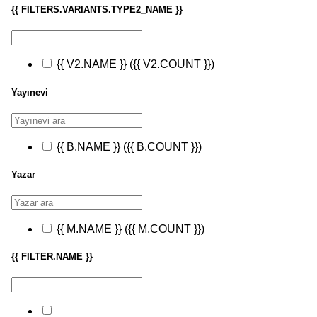
{{ FILTERS.VARIANTS.TYPE2_NAME }}
{{ V2.NAME }}
({{ V2.COUNT }})
Yayınevi
{{ B.NAME }}
({{ B.COUNT }})
Yazar
{{ M.NAME }}
({{ M.COUNT }})
{{ FILTER.NAME }}