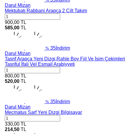
%
Darul Mizan
Mektubatı Rabbani Arapça 2 Cilt Takım
900,00
TL
585,00
TL
35
İndirim
%
Darul Mizan
Tasrif Arapça Yeni Dizgi,Rahle Boy Fiil Ve İsim Çekimleri
Tasriful İfali Vel Esmail Arabiyyeti
800,00
TL
520,00
TL
35
İndirim
%
Darul Mizan
Mecmatus Sarf Yeni Dizgi Bilgisayar
330,00
TL
214,50
TL