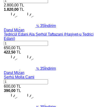
2.800,00
TL
1.820,00
TL
35
İndirim
%
Darul Mizan
Tedricül Edani Ala Şerhül Taftazani (Haşiyet-u Tedrici
Edani)
650,00
TL
422,50
TL
35
İndirim
%
Darul Mizan
Şerhü Molla Cami
600,00
TL
390,00
TL
35
İndirim