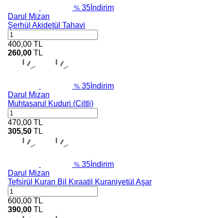
35
İndirim
%
Darul Mizan
Şerhül Akidetül Tahavi
400,00
TL
260,00
TL
35
İndirim
%
Darul Mizan
Muhtasarul Kuduri (Ciltli)
470,00
TL
305,50
TL
35
İndirim
%
Darul Mizan
Tefsirül Kuran Bil Kıraatil Kuraniyetül Aşar
600,00
TL
390,00
TL