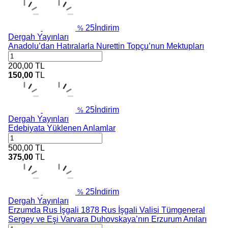
25
İndirim
%
Dergah Yayınları
Anadolu’dan Hatıralarla Nurettin Topçu’nun Mektupları
200,00
TL
150,00
TL
25
İndirim
%
Dergah Yayınları
Edebiyata Yüklenen Anlamlar
500,00
TL
375,00
TL
25
İndirim
%
Dergah Yayınları
Erzumda Rus İşgali 1878 Rus İşgali Valisi Tümgeneral
Sergey ve Eşi Varvara Duhovskaya’nın Erzurum Anıları