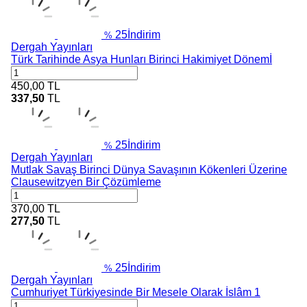
25
İndirim
%
Dergah Yayınları
Türk Tarihinde Asya Hunları Birinci Hakimiyet Dönemİ
450,00
TL
337,50
TL
25
İndirim
%
Dergah Yayınları
Mutlak Savaş Birinci Dünya Savaşının Kökenleri Üzerine
Clausewitzyen Bir Çözümleme
370,00
TL
277,50
TL
25
İndirim
%
Dergah Yayınları
Cumhuriyet Türkiyesinde Bir Mesele Olarak İslâm 1