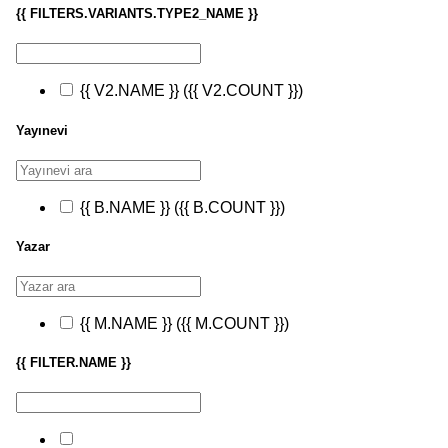
{{ FILTERS.VARIANTS.TYPE2_NAME }}
{{ V2.NAME }}
({{ V2.COUNT }})
Yayınevi
{{ B.NAME }}
({{ B.COUNT }})
Yazar
{{ M.NAME }}
({{ M.COUNT }})
{{ FILTER.NAME }}