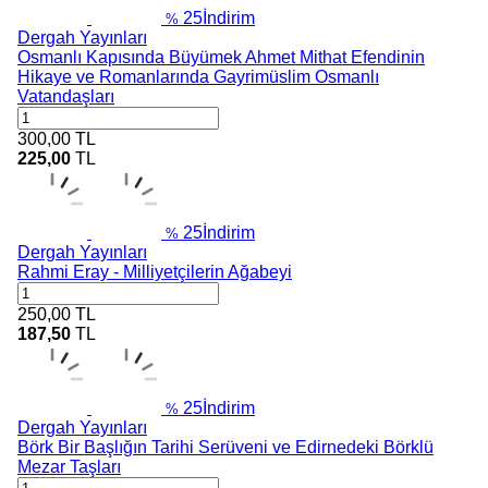
25
İndirim
%
Dergah Yayınları
Osmanlı Kapısında Büyümek Ahmet Mithat Efendinin
Hikaye ve Romanlarında Gayrimüslim Osmanlı
Vatandaşları
300,00
TL
225,00
TL
25
İndirim
%
Dergah Yayınları
Rahmi Eray - Milliyetçilerin Ağabeyi
250,00
TL
187,50
TL
25
İndirim
%
Dergah Yayınları
Börk Bir Başlığın Tarihi Serüveni ve Edirnedeki Börklü
Mezar Taşları