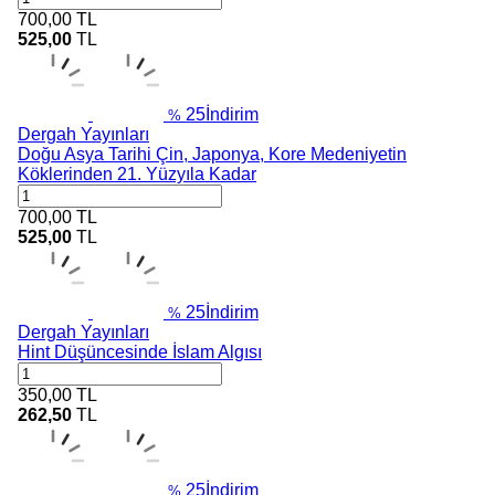
700,00
TL
525,00
TL
25
İndirim
%
Dergah Yayınları
Doğu Asya Tarihi Çin, Japonya, Kore Medeniyetin
Köklerinden 21. Yüzyıla Kadar
700,00
TL
525,00
TL
25
İndirim
%
Dergah Yayınları
Hint Düşüncesinde İslam Algısı
350,00
TL
262,50
TL
25
İndirim
%