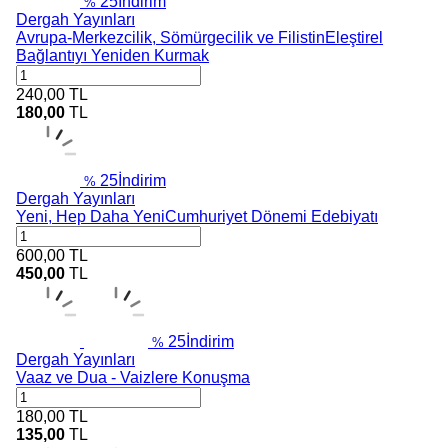
25
İndirim
%
Dergah Yayınları
Avrupa-Merkezcilik, Sömürgecilik ve FilistinEleştirel
Bağlantıyı Yeniden Kurmak
240,00
TL
180,00
TL
25
İndirim
%
Dergah Yayınları
Yeni, Hep Daha YeniCumhuriyet Dönemi Edebiyatı
600,00
TL
450,00
TL
25
İndirim
%
Dergah Yayınları
Vaaz ve Dua - Vaizlere Konuşma
180,00
TL
135,00
TL