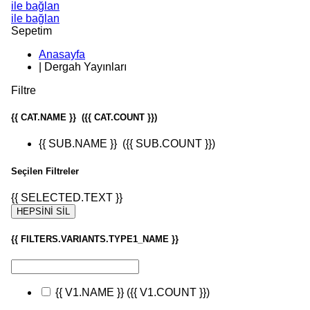
ile bağlan
ile bağlan
Sepetim
Anasayfa
|
Dergah Yayınları
Filtre
{{ CAT.NAME }}
({{ CAT.COUNT }})
{{ SUB.NAME }}
({{ SUB.COUNT }})
Seçilen Filtreler
{{ SELECTED.TEXT }}
HEPSİNİ SİL
{{ FILTERS.VARIANTS.TYPE1_NAME }}
{{ V1.NAME }}
({{ V1.COUNT }})