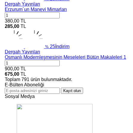
Dergah Yayınları
Erzurum´un Manevi Mimarları
380,00
TL
285,00
TL
25
İndirim
%
Dergah Yayınları
Osmanlı Modernleşmesinin Meseleleri Bütün Makaleleri 1
900,00
TL
675,00
TL
Toplam
791
ürün bulunmaktadır.
E-Bülten Aboneliği
Kayıt olun
Sosyal Medya