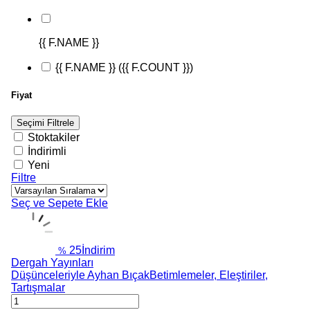
{{ F.NAME }}
{{ F.NAME }}
({{ F.COUNT }})
Fiyat
Seçimi Filtrele
Stoktakiler
İndirimli
Yeni
Filtre
Seç ve Sepete Ekle
25
İndirim
%
Dergah Yayınları
Düşünceleriyle Ayhan BıçakBetimlemeler, Eleştiriler,
Tartışmalar