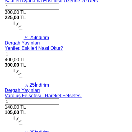
Saatleri Ayarlama Enstitüsü Üzerine 20 Ders
300,00
TL
225,00
TL
25
İndirim
%
Dergah Yayınları
Yeniler, Eskileri Nasıl Okur?
400,00
TL
300,00
TL
25
İndirim
%
Dergah Yayınları
Varoluş Felsefesi - Hareket Felsefesi
140,00
TL
105,00
TL