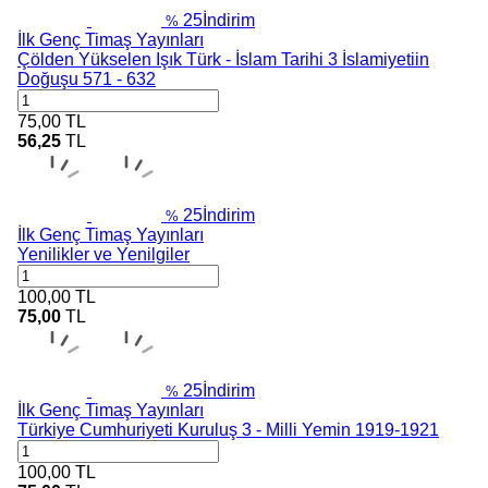
25
İndirim
%
İlk Genç Timaş Yayınları
Çölden Yükselen Işık Türk - İslam Tarihi 3 İslamiyetiin
Doğuşu 571 - 632
75,00
TL
56,25
TL
25
İndirim
%
İlk Genç Timaş Yayınları
Yenilikler ve Yenilgiler
100,00
TL
75,00
TL
25
İndirim
%
İlk Genç Timaş Yayınları
Türkiye Cumhuriyeti Kuruluş 3 - Milli Yemin 1919-1921
100,00
TL