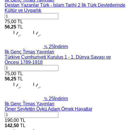
Destan Yazanlar Türk - İslam Tarihi 2 İlk Türk Devletlerinde
Kültür ve Uygarlık
75,00
TL
56,25
TL
25
İndirim
%
İlk Genç Timaş Yayınları
Türkiye Cumhuriyeti Kuruluş 1 - 1. Dünya Savaşı ve
Öncesi 1789-1918
75,00
TL
56,25
TL
25
İndirim
%
İlk Genç Timaş Yayınları
Ömer Seyfettin Öykü Adam Örnek Hayatlar
190,00
TL
142,50
TL