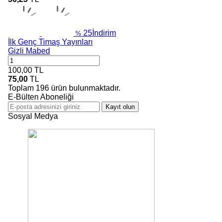
25
İndirim
%
İlk Genç Timaş Yayınları
Gizli Mabed
100,00
TL
75,00
TL
Toplam
196
ürün bulunmaktadır.
E-Bülten Aboneliği
Kayıt olun
Sosyal Medya