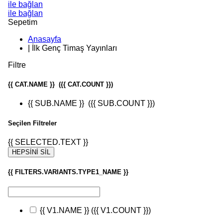
ile bağlan
ile bağlan
Sepetim
Anasayfa
|
İlk Genç Timaş Yayınları
Filtre
{{ CAT.NAME }}
({{ CAT.COUNT }})
{{ SUB.NAME }}
({{ SUB.COUNT }})
Seçilen Filtreler
{{ SELECTED.TEXT }}
HEPSİNİ SİL
{{ FILTERS.VARIANTS.TYPE1_NAME }}
{{ V1.NAME }}
({{ V1.COUNT }})