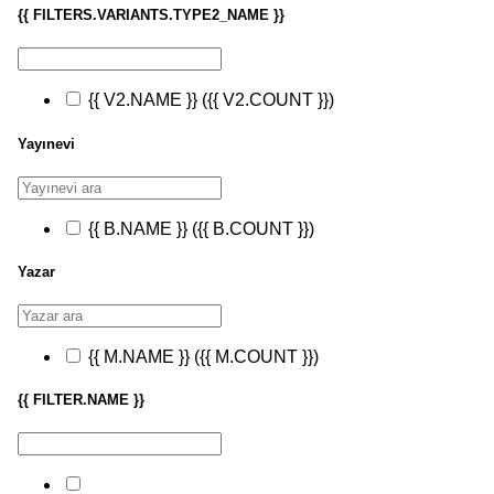
{{ FILTERS.VARIANTS.TYPE2_NAME }}
{{ V2.NAME }}
({{ V2.COUNT }})
Yayınevi
{{ B.NAME }}
({{ B.COUNT }})
Yazar
{{ M.NAME }}
({{ M.COUNT }})
{{ FILTER.NAME }}