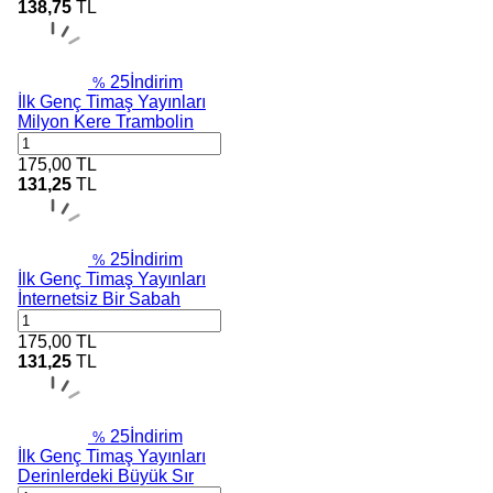
138,75
TL
25
İndirim
%
İlk Genç Timaş Yayınları
Milyon Kere Trambolin
175,00
TL
131,25
TL
25
İndirim
%
İlk Genç Timaş Yayınları
İnternetsiz Bir Sabah
175,00
TL
131,25
TL
25
İndirim
%
İlk Genç Timaş Yayınları
Derinlerdeki Büyük Sır