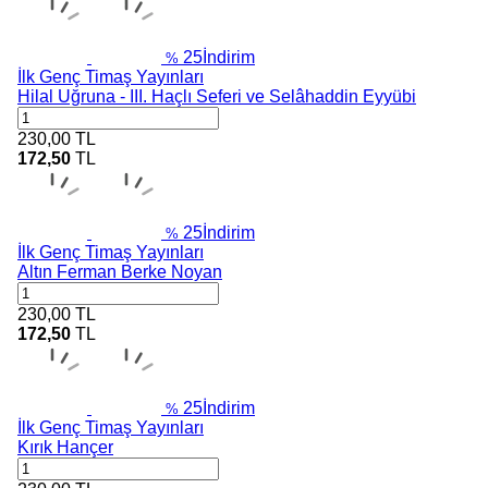
25
İndirim
%
İlk Genç Timaş Yayınları
Hilal Uğruna - III. Haçlı Seferi ve Selâhaddin Eyyübi
230,00
TL
172,50
TL
25
İndirim
%
İlk Genç Timaş Yayınları
Altın Ferman Berke Noyan
230,00
TL
172,50
TL
25
İndirim
%
İlk Genç Timaş Yayınları
Kırık Hançer