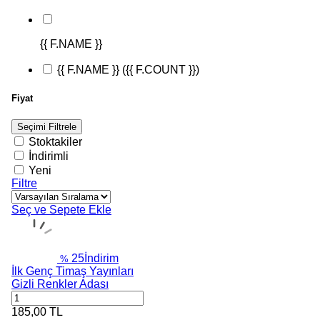
{{ F.NAME }}
{{ F.NAME }}
({{ F.COUNT }})
Fiyat
Seçimi Filtrele
Stoktakiler
İndirimli
Yeni
Filtre
Seç ve Sepete Ekle
25
İndirim
%
İlk Genç Timaş Yayınları
Gizli Renkler Adası
185,00
TL