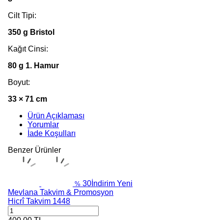
Cilt Tipi:
350 g Bristol
Kağıt Cinsi:
80 g 1. Hamur
Boyut:
33 × 71 cm
Ürün Açıklaması
Yorumlar
İade Koşulları
Benzer Ürünler
30
İndirim
Yeni
%
Mevlana Takvim & Promosyon
Hicrî Takvim 1448