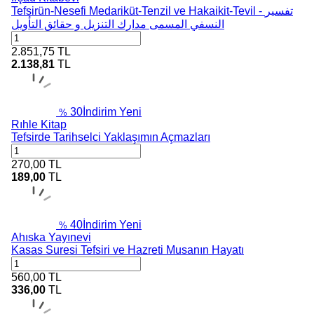
Tefsirün-Nesefi Medariküt-Tenzil ve Hakaikit-Tevil - تفسير
النسفي المسمى مدارك التنزيل و حقائق التأويل
2.851,75
TL
2.138,81
TL
30
İndirim
Yeni
%
Rıhle Kitap
Tefsirde Tarihselci Yaklaşımın Açmazları
270,00
TL
189,00
TL
40
İndirim
Yeni
%
Ahıska Yayınevi
Kasas Suresi Tefsiri ve Hazreti Musanın Hayatı
560,00
TL
336,00
TL