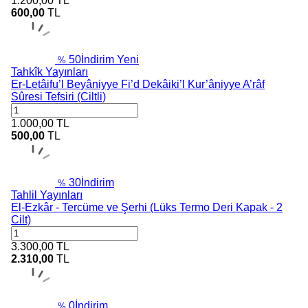
1.200,00
TL
600,00
TL
50
İndirim
Yeni
%
Tahkîk Yayınları
Er-Letâifu’l Beyâniyye Fi’d Dekâiki’l Kur’âniyye A’râf
Sûresi Tefsiri (Ciltli)
1.000,00
TL
500,00
TL
30
İndirim
%
Tahlil Yayınları
El-Ezkâr - Tercüme ve Şerhi (Lüks Termo Deri Kapak - 2
Cilt)
3.300,00
TL
2.310,00
TL
0
İndirim
%