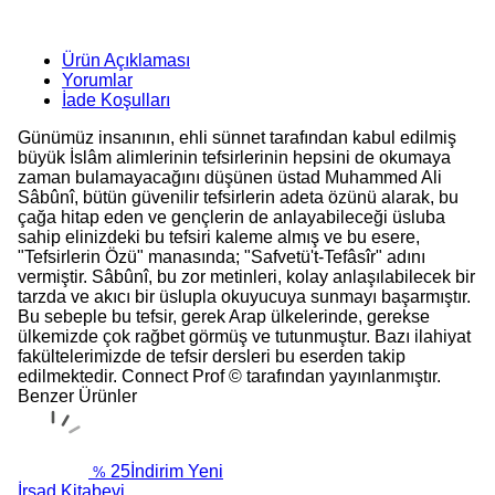
Ürün Açıklaması
Yorumlar
İade Koşulları
Günümüz insanının, ehli sünnet tarafından kabul edilmiş
büyük İslâm alimlerinin tefsirlerinin hepsini de okumaya
zaman bulamayacağını düşünen üstad Muhammed Ali
Sâbûnî, bütün güvenilir tefsirlerin adeta özünü alarak, bu
çağa hitap eden ve gençlerin de anlayabileceği üsluba
sahip elinizdeki bu tefsiri kaleme almış ve bu esere,
"Tefsirlerin Özü" manasında; "Safvetü't-Tefâsîr" adını
vermiştir. Sâbûnî, bu zor metinleri, kolay anlaşılabilecek bir
tarzda ve akıcı bir üslupla okuyucuya sunmayı başarmıştır.
Bu sebeple bu tefsir, gerek Arap ülkelerinde, gerekse
ülkemizde çok rağbet görmüş ve tutunmuştur. Bazı ilahiyat
fakültelerimizde de tefsir dersleri bu eserden takip
edilmektedir. Connect Prof © tarafından yayınlanmıştır.
Benzer Ürünler
25
İndirim
Yeni
%
İrşad Kitabevi