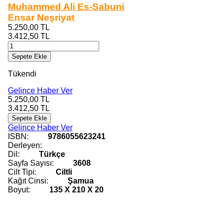
Muhammed Ali Es-Sabuni
Ensar Neşriyat
5.250,00
TL
3.412,50
TL
Sepete Ekle
Tükendi
Gelince Haber Ver
5.250,00
TL
3.412,50
TL
Sepete Ekle
Gelince Haber Ver
ISBN:
9786055623241
Derleyen:
Dil:
Türkçe
Sayfa Sayısı:
3608
Cilt Tipi:
Ciltli
Kağıt Cinsi:
Şamua
Boyut:
135 X 210 X 20