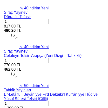
40
İndirim
Yeni
%
Siraç Yayınevi
Dürratü’t Tefasir
817,00
TL
490,20
TL
40
İndirim
Yeni
%
Siraç Yayınevi
Celaleyn Tefsiri Arapça (Yeni Dizgi – Tahkikli)
770,00
TL
462,00
TL
50
İndirim
Yeni
%
Tahkîk Yayınları
Er-Letâifu’l Beyâniyye Fi’d Dekâiki’l Kur’âniyye Hûd ve
Yûsuf Sûresi Tefsiri (Ciltli)