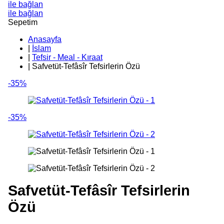
ile bağlan
ile bağlan
Sepetim
Anasayfa
|
İslam
|
Tefsir - Meal - Kıraat
|
Safvetüt-Tefâsîr Tefsirlerin Özü
-35%
-35%
Safvetüt-Tefâsîr Tefsirlerin
Özü