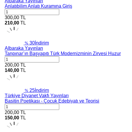
Albaraka Yayınları
Anlatıbilim Anlatı Kuramına Giriş
300,00
TL
210,00
TL
30
İndirim
%
Albaraka Yayınları
Tanpınar’ın Başyapıtı Türk Modernizminin Zirvesi Huzur
200,00
TL
140,00
TL
25
İndirim
%
Türkiye Diyanet Vakfı Yayınları
Basitin Poetikası - Çocuk Edebiyatı ve Teorisi
200,00
TL
150,00
TL