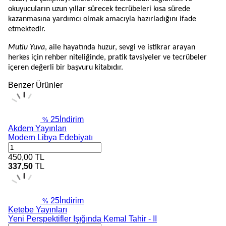
okuyucuların uzun yıllar sürecek tecrübeleri kısa sürede
kazanmasına yardımcı olmak amacıyla hazırladığını ifade
etmektedir.
Mutlu Yuva
, aile hayatında huzur, sevgi ve istikrar arayan
herkes için rehber niteliğinde, pratik tavsiyeler ve tecrübeler
içeren değerli bir başvuru kitabıdır.
Benzer Ürünler
25
İndirim
%
Akdem Yayınları
Modern Libya Edebiyatı
450,00
TL
337,50
TL
25
İndirim
%
Ketebe Yayınları
Yeni Perspektifler Işığında Kemal Tahir - II