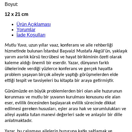
Boyut:
12 x 21 cm
Ürün Açıklaması
Yorumlar
İade Koşulları
Mutlu Yuva
, uzun yıllar vaaz, konferans ve aile rehberliği
hizmetinde bulunan İstanbul Başvaizi Mustafa Akgül’ün, yaklaşık
yarım asırlık kürsü tecrübesi ve hayat birikiminin özeti olarak
kaleme aldığı önemli bir eserdir. Yazar, dünyanın farklı
ülkelerinde verdiği yüzlerce konferans ve gerçek hayatta
problem yaşayan birçok aileyle yaptığı görüşmelerden elde
ettiği tespit ve tavsiyeleri bu kitapta bir araya getirmiştir.
Günümüzde en büyük problemlerden biri olan aile huzurunun
korunması ve mutlu bir yuvanın kurulması konusunu ele alan
eser, evlilik öncesinden başlayarak evlilik sürecinde dikkat
edilmesi gereken hususları, eşler arası hak ve sorumlulukları ve
aileyi ayakta tutan manevi değerleri sade ve anlaşılır bir dille
anlatmaktadır.
Yazar, bu çalışmayı ailelerin huzuruna katkı sağlamak ve