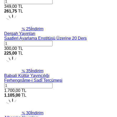
349,00
TL
261,75
TL
25
İndirim
%
Dergah Yayınları
Saatleri Ayarlama Enstitüsü Üzerine 20 Ders
300,00
TL
225,00
TL
35
İndirim
%
Babıali Kültür Yayıncılığı
Ferhengnâme-i Sadî Tercümesi
1.700,00
TL
1.105,00
TL
30
İndirim
%