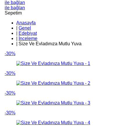
ile bağlan
ile bağlan
Sepetim
Anasayfa
|
Genel
|
Edebiyat
|
İnceleme
|
Size Ve Evladınıza Mutlu Yuva
-30%
-30%
-30%
-30%