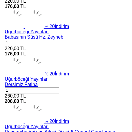
220,00
TL
176,00
TL
20
İndirim
%
Uğurböceği Yayınları
Babasının Süsü Hz. Zeyneb
220,00
TL
176,00
TL
20
İndirim
%
Uğurböceği Yayınları
Dersimiz Fatiha
260,00
TL
208,00
TL
20
İndirim
%
Uğurböceği Yayınları
Peygamberimiz ve Ailesi Dizisi-6 Cennet Gençlerinin