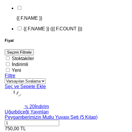
{{ F.NAME }}
{{ F.NAME }}
({{ F.COUNT }})
Fiyat
Seçimi Filtrele
Stoktakiler
İndirimli
Yeni
Filtre
Seç ve Sepete Ekle
20
İndirim
%
Uğurböceği Yayınları
Peygamberimizin Mutlu Yuvası Seti (5 Kitap)
750,00
TL