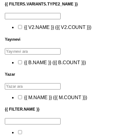
{{ FILTERS.VARIANTS.TYPE2_NAME }}
{{ V2.NAME }}
({{ V2.COUNT }})
Yayınevi
{{ B.NAME }}
({{ B.COUNT }})
Yazar
{{ M.NAME }}
({{ M.COUNT }})
{{ FILTER.NAME }}