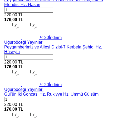
Efendisi Hz. Hasan
220,00
TL
176,00
TL
20
İndirim
%
Uğurböceği Yayınları
Peygamberimiz ve Ailesi Dizisi-7 Kerbela Şehidi Hz.
Hüseyin
220,00
TL
176,00
TL
20
İndirim
%
Uğurböceği Yayınları
Gül’ün İki Goncası Hz. Rukiyye Hz. Ümmü Gülsüm
220,00
TL
176,00
TL