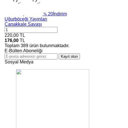
20
İndirim
%
Uğurböceği Yayınları
Çanakkale Savaşı
220,00
TL
176,00
TL
Toplam
389
ürün bulunmaktadır.
E-Bülten Aboneliği
Kayıt olun
Sosyal Medya