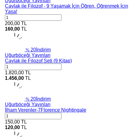
Uğurböceği Yayınları
Çaylak ile Filozof - 9 Yaşamak İçin Öğren, Öğrenmek İçin
Yaşa!
200,00
TL
160,00
TL
20
İndirim
%
Uğurböceği Yayınları
Çaylak ile Filozof Seti (9 Kitap)
1.820,00
TL
1.456,00
TL
20
İndirim
%
Uğurböceği Yayınları
İlham Verenler-7Florence Nightingale
150,00
TL
120,00
TL