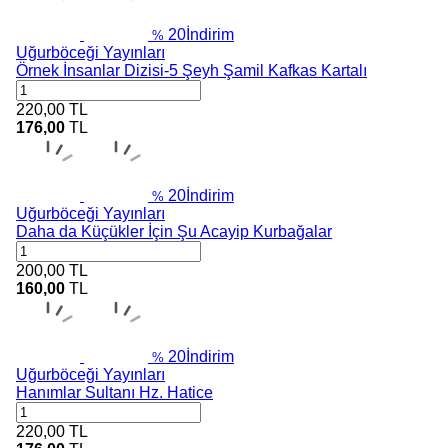
20
İndirim
%
Uğurböceği Yayınları
Örnek İnsanlar Dizisi-5 Şeyh Şamil Kafkas Kartalı
220,00
TL
176,00
TL
20
İndirim
%
Uğurböceği Yayınları
Daha da Küçükler İçin Şu Acayip Kurbağalar
200,00
TL
160,00
TL
20
İndirim
%
Uğurböceği Yayınları
Hanımlar Sultanı Hz. Hatice
220,00
TL