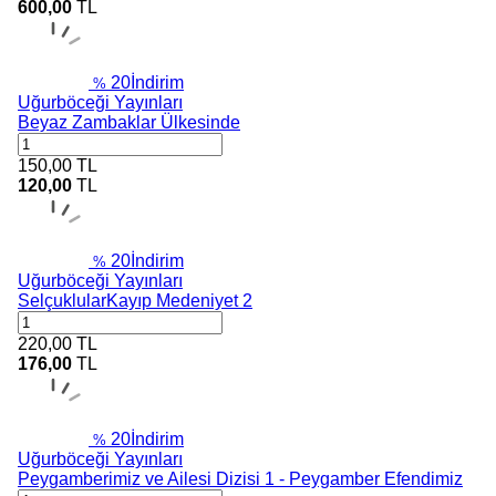
600,00
TL
20
İndirim
%
Uğurböceği Yayınları
Beyaz Zambaklar Ülkesinde
150,00
TL
120,00
TL
20
İndirim
%
Uğurböceği Yayınları
SelçuklularKayıp Medeniyet 2
220,00
TL
176,00
TL
20
İndirim
%
Uğurböceği Yayınları
Peygamberimiz ve Ailesi Dizisi 1 - Peygamber Efendimiz