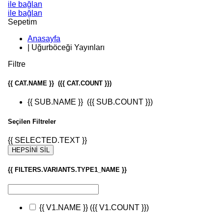
ile bağlan
ile bağlan
Sepetim
Anasayfa
|
Uğurböceği Yayınları
Filtre
{{ CAT.NAME }}
({{ CAT.COUNT }})
{{ SUB.NAME }}
({{ SUB.COUNT }})
Seçilen Filtreler
{{ SELECTED.TEXT }}
HEPSİNİ SİL
{{ FILTERS.VARIANTS.TYPE1_NAME }}
{{ V1.NAME }}
({{ V1.COUNT }})