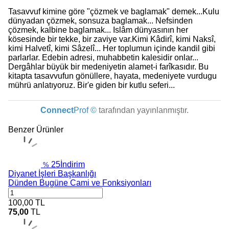
Tasavvuf kimine göre "çözmek ve baglamak" demek...Kulu
dünyadan çözmek, sonsuza baglamak... Nefsinden
çözmek, kalbine baglamak... Islâm dünyasının her
kösesinde bir tekke, bir zaviye var.Kimi Kâdirî, kimi Naksî,
kimi Halvetî, kimi Sâzelî... Her toplumun içinde kandil gibi
parlarlar. Edebin adresi, muhabbetin kalesidir onlar...
Dergâhlar büyük bir medeniyetin alamet-i farîkasıdır. Bu
kitapta tasavvufun gönüllere, hayata, medeniyete vurdugu
mührü anlatıyoruz. Bir'e giden bir kutlu seferi...
Connect
Prof ©
tarafından yayınlanmıştır.
Benzer Ürünler
25
İndirim
%
Diyanet İşleri Başkanlığı
Dünden Bugüne Cami ve Fonksiyonları
100,00
TL
75,00
TL