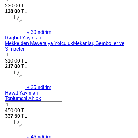
230,00
TL
138,00
TL
30
İndirim
%
Rağbet Yayınları
Mekke’den Mavera’ya YolculukMekanlar, Semboller ve
Simgeler
310,00
TL
217,00
TL
25
İndirim
%
Hayat Yayınları
Toplumsal Ahlak
450,00
TL
337,50
TL
45
İndirim
%