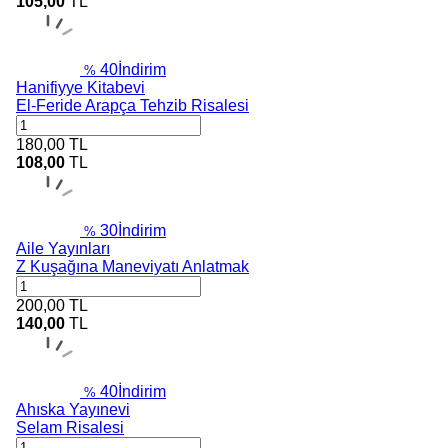
105,00
TL
40
İndirim
%
Hanifiyye Kitabevi
El-Feride Arapça Tehzib Risalesi
180,00
TL
108,00
TL
30
İndirim
%
Aile Yayınları
Z Kuşağına Maneviyatı Anlatmak
200,00
TL
140,00
TL
40
İndirim
%
Ahıska Yayınevi
Selam Risalesi