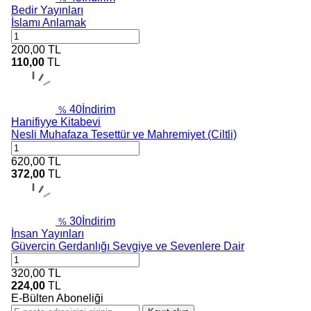
Bedir Yayınları
İslamı Anlamak
200,00
TL
110,00
TL
40
İndirim
%
Hanifiyye Kitabevi
Nesli Muhafaza Tesettür ve Mahremiyet (Ciltli)
620,00
TL
372,00
TL
30
İndirim
%
İnsan Yayınları
Güvercin Gerdanlığı Sevgiye ve Sevenlere Dair
320,00
TL
224,00
TL
E-Bülten Aboneliği