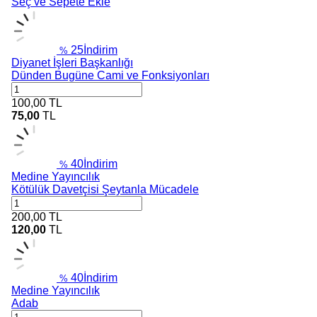
Seç ve Sepete Ekle
25
İndirim
%
Diyanet İşleri Başkanlığı
Dünden Bugüne Cami ve Fonksiyonları
100,00
TL
75,00
TL
40
İndirim
%
Medine Yayıncılık
Kötülük Davetçisi Şeytanla Mücadele
200,00
TL
120,00
TL
40
İndirim
%
Medine Yayıncılık
Adab