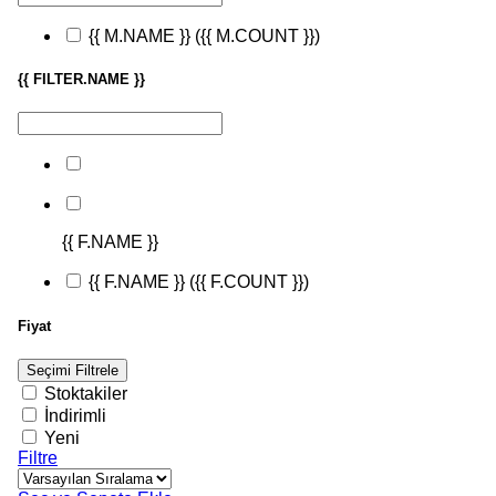
{{ M.NAME }}
({{ M.COUNT }})
{{ FILTER.NAME }}
{{ F.NAME }}
{{ F.NAME }}
({{ F.COUNT }})
Fiyat
Seçimi Filtrele
Stoktakiler
İndirimli
Yeni
Filtre