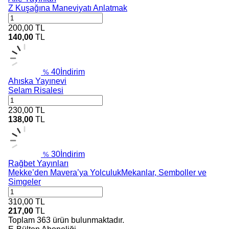
Z Kuşağına Maneviyatı Anlatmak
200,00
TL
140,00
TL
40
İndirim
%
Ahıska Yayınevi
Selam Risalesi
230,00
TL
138,00
TL
30
İndirim
%
Rağbet Yayınları
Mekke’den Mavera’ya YolculukMekanlar, Semboller ve
Simgeler
310,00
TL
217,00
TL
Toplam
363
ürün bulunmaktadır.