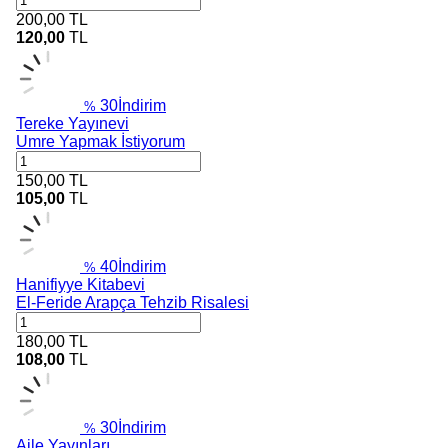
200,00
TL
120,00
TL
30
İndirim
%
Tereke Yayınevi
Umre Yapmak İstiyorum
150,00
TL
105,00
TL
40
İndirim
%
Hanifiyye Kitabevi
El-Feride Arapça Tehzib Risalesi
180,00
TL
108,00
TL
30
İndirim
%
Aile Yayınları